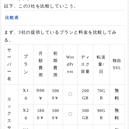
以下、この3社を比較していこう。
比較表
まず、3社の提供しているプランと料金を比較してみ
る。
サ
月
初
プ
ー
Wor
ディ
転送
額
期
独自
ラ
バ
dPr
スク
量/
費
費
SSL
ー
ess
容量
日
ン
用
用
名
X1
900
無
300
200
70G
〇
0
￥
0￥
GB
B
料
エ
ッ
X2
無
180
300
300
90G
ク
〇
0
0￥
0￥
GB
B
料
ス
サ