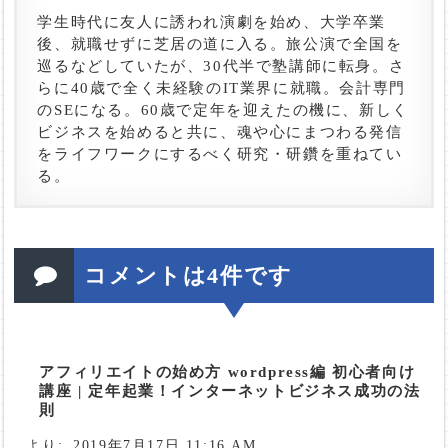
学生時代に友人に誘われ演劇を始め、大学卒業
後、就職せずに芝居の道に入る。旅公演で全国を
巡るなどしていたが、30代半で塾講師に転身。さ
らに40歳で全く未経験のIT業界に就職。会計専門
のSEになる。60歳で定年を迎えたの機に、新しく
ビジネスを始めると共に、魂や心にまつわる発信
をライフワークにするべく研究・研鑽を重ねてい
る。
コメントは4件です
アフィリエイトの始め方 wordpress編 初心者向け
講座 | 定年起業！インターネットビジネス成功の法
則
より:
2019年7月17日 11:16 AM