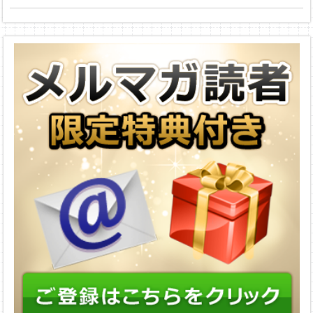
短で稼ぐには〇〇を使
え！