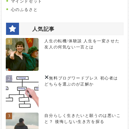
マインドセット
心のふるさと
人気記事
人生の転機/体験談 人生を一変させた
1
友人の何気ない一言とは
無料ブログ
ワードプレス 初心者は
2
どちらを選ぶのが正解か
自分らしく生きたいと願うのは悪いこ
3
と？ 後悔しない生き方を探る