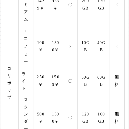
142
953
200
120
×
ミ
〇
9￥
￥
GB
GB
ア
ム
エ
コ
100
150
10G
40G
ノ
×
×
￥
0￥
B
B
ミ
ー
ロ
ラ
リ
250
150
無
50G
60G
イ
〇
ポ
￥
0￥
B
B
料
ト
ッ
プ
ス
タ
無
ン
500
150
120
100
〇
ダ
￥
0￥
GB
GB
料
ー