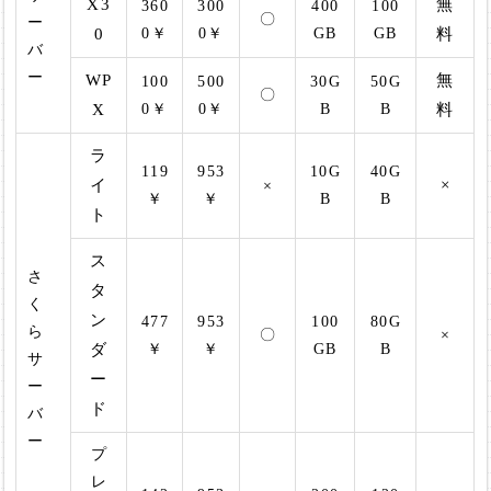
X3
無
360
300
400
100
〇
ー
0
0￥
0￥
GB
GB
料
バ
ー
WP
無
100
500
30G
50G
〇
X
0￥
0￥
B
B
料
ラ
119
953
10G
40G
イ
×
×
￥
￥
B
B
ト
ス
さ
タ
く
ン
477
953
100
80G
ら
〇
×
ダ
￥
￥
GB
B
サ
ー
ー
ド
バ
ー
プ
レ