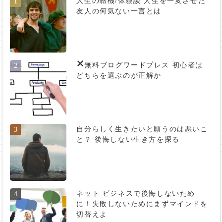
人生の転機/体験談 人生を一変させた
1
友人の何気ない一言とは
無料ブログ
ワードプレス 初心者は
2
どちらを選ぶのが正解か
自分らしく生きたいと願うのは悪いこ
3
と？ 後悔しない生き方を探る
ネット ビジネスで後悔しないため
4
に！失敗しないためにまずマインドを
切替えよ