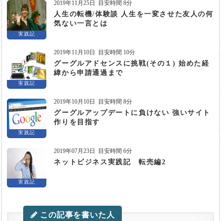
2019年11月25日
目安時間 8分
人生の転機/体験談 人生を一変させた友人の何
気ない一言とは
実践記
2019年11月10日
目安時間 10分
グーグルアドセンスに挑戦(その１) 始めた経
緯から申請通過まで
実践記
2019年10月10日
目安時間 8分
グーグルアップデートに負けない 強いサイト
作りを目指す
実践記
2019年07月23日
目安時間 6分
ネットビジネス実践記 転売編2
実践記
この記事を書いた人