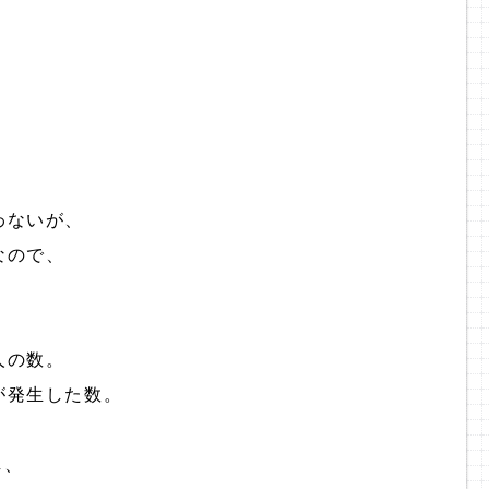
わないが、
なので、
人の数。
が発生した数。
し、