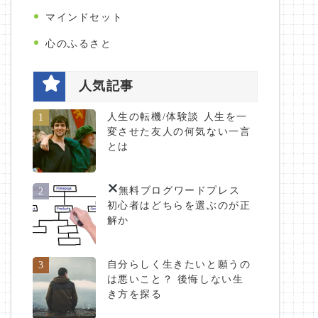
マインドセット
心のふるさと
人気記事
人生の転機/体験談 人生を一
1
変させた友人の何気ない一言
とは
無料ブログ
ワードプレス
2
初心者はどちらを選ぶのが正
解か
自分らしく生きたいと願うの
3
は悪いこと？ 後悔しない生
き方を探る