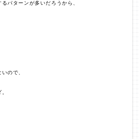
するパターンが多いだろうから、
、
ないので、
ダ。
、