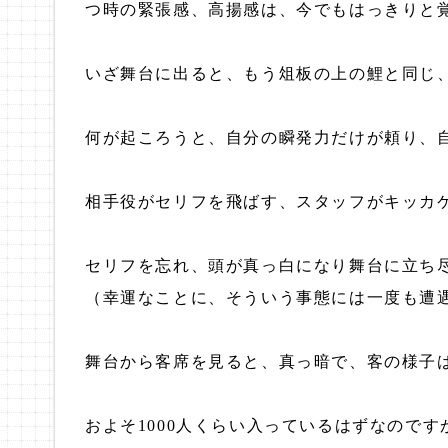
つ時の緊張感、高揚感は、今でもはっきりと
いざ舞台に出ると、もう俎板の上の鯉と同じ
何が起ころうと、自分の瞬発力だけが頼り、
相手役がセリフを飛ばす、スタッフがキッカ
セリフを忘れ、頭が真っ白になり舞台に立ち
（幸運なことに、そういう事態には一度も遭
舞台から客席を見ると、真っ暗で、客の様子
およそ1000人くらい入っているはずなので