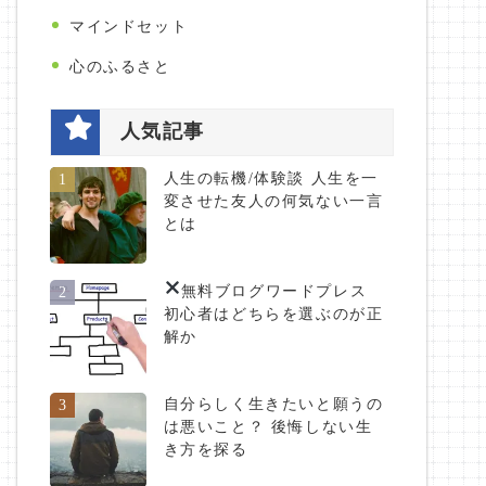
マインドセット
心のふるさと
人気記事
人生の転機/体験談 人生を一
1
変させた友人の何気ない一言
とは
無料ブログ
ワードプレス
2
初心者はどちらを選ぶのが正
解か
自分らしく生きたいと願うの
3
は悪いこと？ 後悔しない生
き方を探る