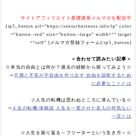
サイトアフィリエイト基礎講座メルマガを配信中
[ip5_button url="https://seniorbusiness.info/lp" color
="button--red" size="button--large" width="" target
="self" ]メルマガ登録フォーム[/ip5_button]
＜合わせて読みたい記事＞
☆本当の自由とは何か？過去の経験から探ってみよう☆
⇒
不満と不安が不自由を作り出す 自由を謳歌するため
に必要なこととは
☆人生の転機は思わぬところに潜んでいる☆
⇒
人生の転機/体験談 人生を一変させた友人の何気ない
一言とは
☆人生を振り返る～フリーターという生き方～☆