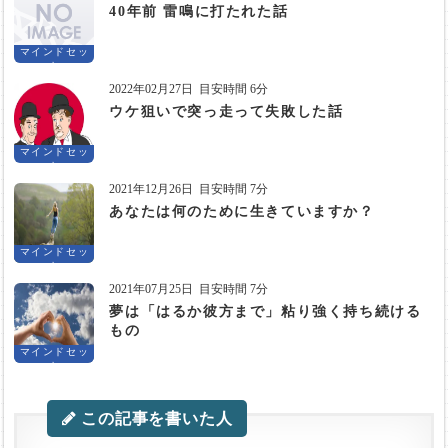
40年前 雷鳴に打たれた話
マインドセッ
ト
2022年02月27日
目安時間 6分
ウケ狙いで突っ走って失敗した話
マインドセッ
ト
2021年12月26日
目安時間 7分
あなたは何のために生きていますか？
マインドセッ
ト
2021年07月25日
目安時間 7分
夢は「はるか彼方まで」粘り強く持ち続ける
もの
マインドセッ
ト
この記事を書いた人