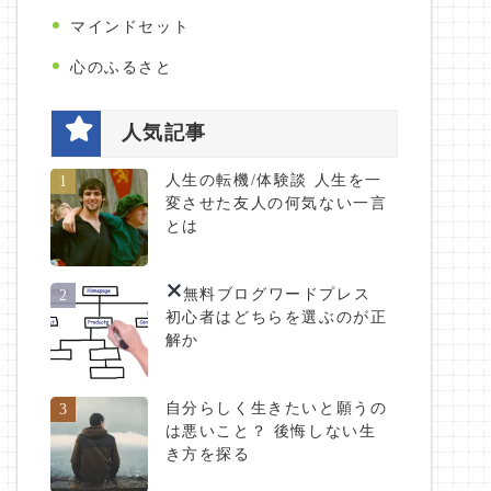
マインドセット
心のふるさと
人気記事
人生の転機/体験談 人生を一
1
変させた友人の何気ない一言
とは
無料ブログ
ワードプレス
2
初心者はどちらを選ぶのが正
解か
自分らしく生きたいと願うの
3
は悪いこと？ 後悔しない生
き方を探る