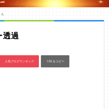
ころ
ー透過