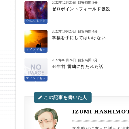
2022年12月25日
目安時間 8分
ゼロポイントフィールド仮説
心のふるさと
2022年10月23日
目安時間 4分
幸福を手にしてはいけない
マインドセッ
ト
2022年07月24日
目安時間 7分
40年前 雷鳴に打たれた話
マインドセッ
ト
この記事を書いた人
IZUMI HASHIMO
学生時代に友人に誘われ演