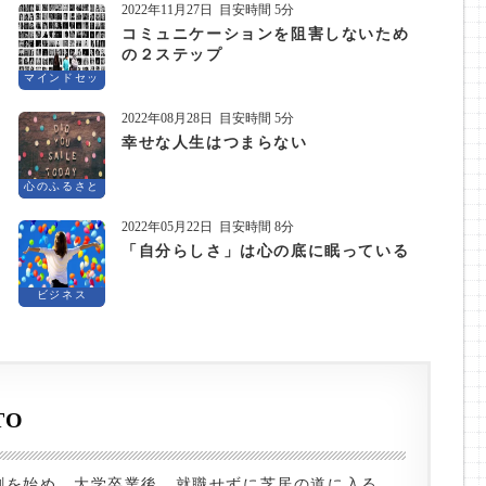
2022年11月27日
目安時間 5分
コミュニケーションを阻害しないため
の２ステップ
マインドセッ
ト
2022年08月28日
目安時間 5分
幸せな人生はつまらない
心のふるさと
2022年05月22日
目安時間 8分
「自分らしさ」は心の底に眠っている
ビジネス
TO
劇を始め、大学卒業後、就職せずに芝居の道に入る。