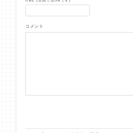
URL
(空白でもOKです)
コメント