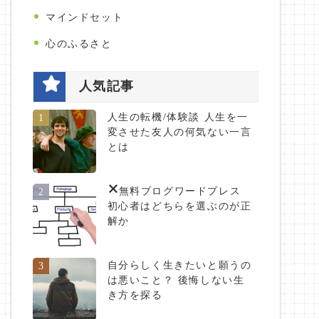
マインドセット
心のふるさと
人気記事
人生の転機/体験談 人生を一
1
変させた友人の何気ない一言
とは
無料ブログ
ワードプレス
2
初心者はどちらを選ぶのが正
解か
自分らしく生きたいと願うの
3
は悪いこと？ 後悔しない生
き方を探る