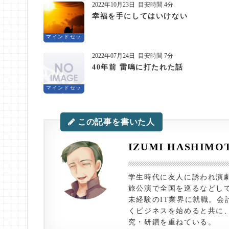
2022年10月23日
目安時間 4分
幸福を手にしてはいけない
マインドセッ
ト
2022年07月24日
目安時間 7分
40年前 雷鳴に打たれた話
マインドセッ
ト
この記事を書いた人
IZUMI HASHIMO
学生時代に友人に誘われ演
旅公演で全国を巡るなどして
未経験のIT業界に就職。会
くビジネスを始めると共に
究・研鑽を重ねている。