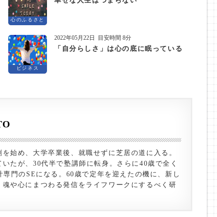
幸せな人生はつまらない
心のふるさと
2022年05月22日
目安時間 8分
「自分らしさ」は心の底に眠っている
ビジネス
TO
劇を始め、大学卒業後、就職せずに芝居の道に入る。
いたが、30代半で塾講師に転身。さらに40歳で全く
計専門のSEになる。60歳で定年を迎えたの機に、新し
、魂や心にまつわる発信をライフワークにするべく研