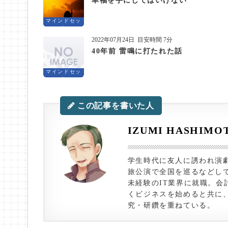
幸福を手にしてはいけない
マインドセッ
ト
2022年07月24日
目安時間 7分
40年前 雷鳴に打たれた話
マインドセッ
ト
この記事を書いた人
IZUMI HASHIMO
学生時代に友人に誘われ演
旅公演で全国を巡るなどして
未経験のIT業界に就職。会
くビジネスを始めると共に
究・研鑽を重ねている。