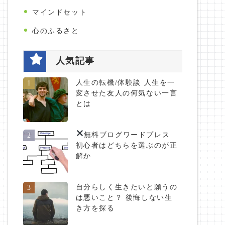
マインドセット
心のふるさと
人気記事
人生の転機/体験談 人生を一
1
変させた友人の何気ない一言
とは
無料ブログ
ワードプレス
2
初心者はどちらを選ぶのが正
解か
自分らしく生きたいと願うの
3
は悪いこと？ 後悔しない生
き方を探る