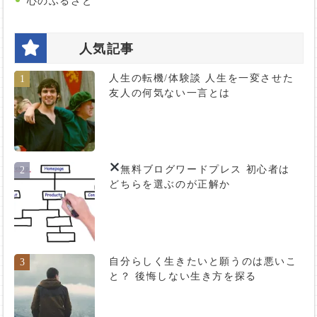
心のふるさと
人気記事
人生の転機/体験談 人生を一変させた
1
友人の何気ない一言とは
無料ブログ
ワードプレス 初心者は
2
どちらを選ぶのが正解か
自分らしく生きたいと願うのは悪いこ
3
と？ 後悔しない生き方を探る