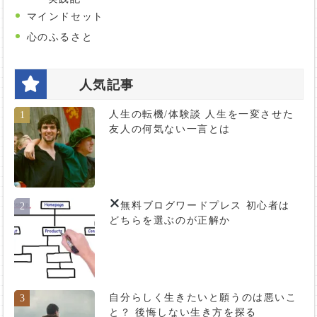
マインドセット
心のふるさと
人気記事
人生の転機/体験談 人生を一変させた
1
友人の何気ない一言とは
無料ブログ
ワードプレス 初心者は
2
どちらを選ぶのが正解か
自分らしく生きたいと願うのは悪いこ
3
と？ 後悔しない生き方を探る