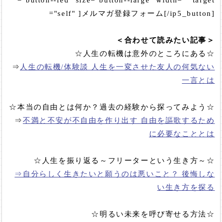
="self" ]メルマガ登録フォーム[/ip5_button]
＜合わせて読みたい記事＞
☆人生の転機は意外のところにある☆
⇒
人生の転機/体験談 人生を一変させた友人の何気ない
一言とは
☆本当の自由とは何か？過去の経験から探ってみよう☆
⇒
不満と不安が不自由を作り出す 自由を謳歌するため
に必要なこととは
☆人生を振り返る～フリーターという生き方～☆
⇒自分らしく生きたいと願うのは悪いこと？ 後悔しな
い生き方を探る
☆明るい未来を呼び寄せる方法☆