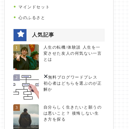
マインドセット
心のふるさと
人気記事
人生の転機/体験談 人生を一
1
変させた友人の何気ない一言
とは
無料ブログ
ワードプレス
2
初心者はどちらを選ぶのが正
解か
自分らしく生きたいと願うの
3
は悪いこと？ 後悔しない生
き方を探る