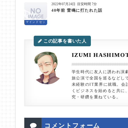
2022年07月24日
目安時間 7分
40年前 雷鳴に打たれた話
マインドセッ
ト
この記事を書いた人
IZUMI HASHIMO
学生時代に友人に誘われ演
旅公演で全国を巡るなどして
未経験のIT業界に就職。会
くビジネスを始めると共に
究・研鑽を重ねている。
コメントフォーム