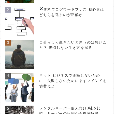
無料ブログ
ワードプレス 初心者は
2
どちらを選ぶのが正解か
自分らしく生きたいと願うのは悪いこ
3
と？ 後悔しない生き方を探る
ネット ビジネスで後悔しないため
4
に！失敗しないためにまずマインドを
切替えよ
レンタルサーバー個人向け3社を比
5
較。サーバーの役割から徹底解説