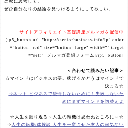
柔軟に思考して、
ぜひ自分なりの結論を見つけるようにして欲しい。
サイトアフィリエイト基礎講座メルマガを配信中
[ip5_button url="https://seniorbusiness.info/lp" color
="button--red" size="button--large" width="" target
="self" ]メルマガ登録フォーム[/ip5_button]
＜合わせて読みたい記事＞
☆マインドはビジネスの要。稼げるかどうはマインドで
決まる☆
⇒ネット ビジネスで後悔しないために！失敗しないた
めにまずマインドを切替えよ
☆人生を振り返る～人生の転機は思わぬところに～☆
⇒
人生の転機/体験談 人生を一変させた友人の何気ない