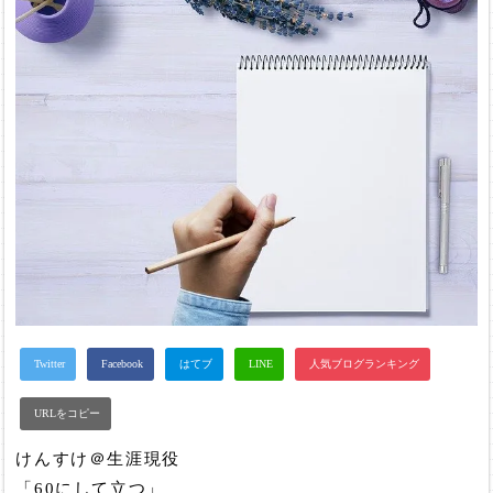
けんすけ＠生涯現役
「60にして立つ」