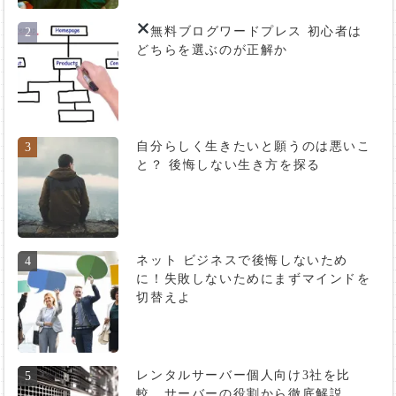
無料ブログ
ワードプレス 初心者は
2
どちらを選ぶのが正解か
自分らしく生きたいと願うのは悪いこ
3
と？ 後悔しない生き方を探る
ネット ビジネスで後悔しないため
4
に！失敗しないためにまずマインドを
切替えよ
レンタルサーバー個人向け3社を比
5
較。サーバーの役割から徹底解説