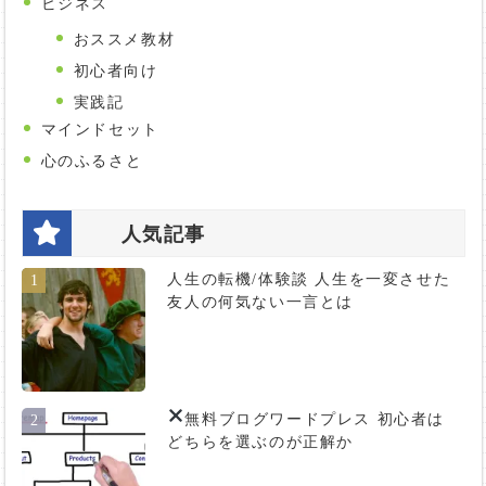
ビジネス
おススメ教材
初心者向け
実践記
マインドセット
心のふるさと
人気記事
人生の転機/体験談 人生を一変させた
1
友人の何気ない一言とは
無料ブログ
ワードプレス 初心者は
2
どちらを選ぶのが正解か